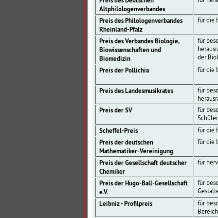
Preis des Deutschen
Altphilologenverbandes
Preis des Philologenverbandes
für die
Rheinland-Pfalz
Preis des Verbandes Biologie,
für bes
herausr
Biowissenschaften und
der Bio
Biomedizin
Preis der Pollichia
für die
Preis des Landesmusikrates
für bes
herausr
Preis der SV
für bes
Schüler
Scheffel-Preis
für die
Preis der deutschen
für die
Mathematiker-Vereinigung
Preis der Gesellschaft deutscher
für her
Chemiker
Preis der Hugo-Ball-Gesellschaft
für bes
Gestalt
e.V.
Leibniz - Profilpreis
für bes
Bereich