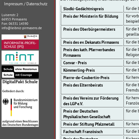
Impressum / Datenschutz
Slodki-Gedächtnispreis
für die
Luisenstr. 2
Preis der Ministerin für Bildung
für vor
66953 Pirmasens
beispie
Fon: 06331 14590
info@leibniz-pirmasens.de
Preis des Oberbürgermeisters
für die
gesells
Preis des ev. Dekanats Pirmasens
für die
Preis des kath. Pfarrverbandes
für die
Religio
Pirmasens
Convar - Preis
für die
Kömmerling-Preis
für die
Pierre-de-Coubertin-Preis
für her
Preis des Elternbeirats
für die
Fremds
Preis des Vereins zur Förderung
für her
Französ
des LGP e.V.
Preis der Deutschen
für die
Physikalischen Gesellschaft
Preis der Stiftung Pfalzmetall
für her
Fachschaft Französisch
für die
für her