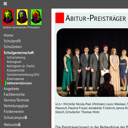
✖
Abitur-Preisträge
Leibniz-Gymnasium Pirmasens
Home
Schulprofil
Schulleben
Schulgemeinschaft
Schulleitung
Kollegium
Kollegium (n. Fach)
Klassenliste
Schülervertretung (SV)
Elternbeirat
Abiturient(inn)en
Angebote
Fachbereiche
Service/Termine
v.l.n.r: Michelle Nicola, Paul Ufelmann, Louis Nikolaus
Vertretungsplan
Pawusch, Paulina Freyer, Annabelle Friedrich, Janina Ri
Förderverein
Kölsch, Schulleiter Thomas Mohr
Schulcampus
🔒
Webuntis
🔒
Die Preisträger(innen) in der Reihenfolge der P