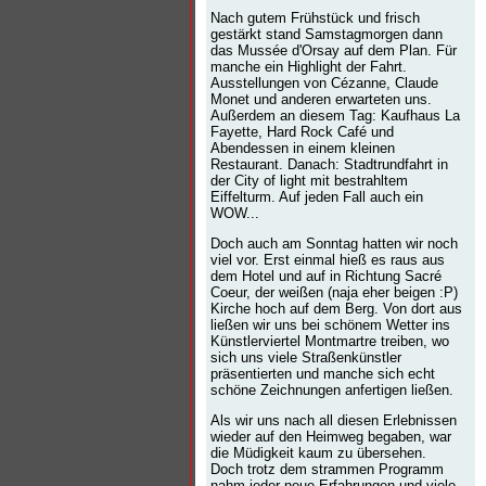
Nach gutem Frühstück und frisch
gestärkt stand Samstagmorgen dann
das Mussée d'Orsay auf dem Plan. Für
manche ein Highlight der Fahrt.
Ausstellungen von Cézanne, Claude
Monet und anderen erwarteten uns.
Außerdem an diesem Tag: Kaufhaus La
Fayette, Hard Rock Café und
Abendessen in einem kleinen
Restaurant. Danach: Stadtrundfahrt in
der City of light mit bestrahltem
Eiffelturm. Auf jeden Fall auch ein
WOW...
Doch auch am Sonntag hatten wir noch
viel vor. Erst einmal hieß es raus aus
dem Hotel und auf in Richtung Sacré
Coeur, der weißen (naja eher beigen :P)
Kirche hoch auf dem Berg. Von dort aus
ließen wir uns bei schönem Wetter ins
Künstlerviertel Montmartre treiben, wo
sich uns viele Straßenkünstler
präsentierten und manche sich echt
schöne Zeichnungen anfertigen ließen.
Als wir uns nach all diesen Erlebnissen
wieder auf den Heimweg begaben, war
die Müdigkeit kaum zu übersehen.
Doch trotz dem strammen Programm
nahm jeder neue Erfahrungen und viele