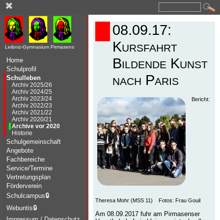
✖
08.09.17:
Kursfahrt
Leibniz-Gymnasium Pirmasens
Bildende Kunst
Home
Schulprofil
nach Paris
Schulleben
Archiv 2025/26
Archiv 2024/25
Archiv 2023/24
Bericht:
Archiv 2022/23
Archiv 2021/22
Archiv 2020/21
Archive vor 2020
Historie
Schulgemeinschaft
Angebote
Fachbereiche
Service/Termine
Vertretungsplan
Förderverein
Schulcampus
🔒
Theresa Mohr (MSS 11) Fotos: Frau Gouil
Webuntis
🔒
Am 08.09.2017 fuhr am Pirmasenser
Impressum / Datenschutz