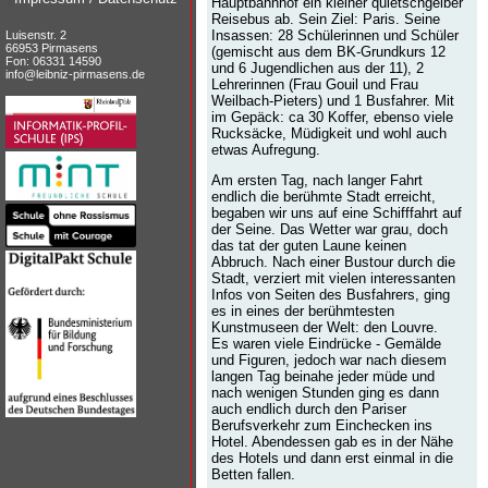
Hauptbahnhof ein kleiner quietschgelber
Reisebus ab. Sein Ziel: Paris. Seine
Insassen: 28 Schülerinnen und Schüler
Luisenstr. 2
66953 Pirmasens
(gemischt aus dem BK-Grundkurs 12
Fon: 06331 14590
und 6 Jugendlichen aus der 11), 2
info@leibniz-pirmasens.de
Lehrerinnen (Frau Gouil und Frau
Weilbach-Pieters) und 1 Busfahrer. Mit
im Gepäck: ca 30 Koffer, ebenso viele
Rucksäcke, Müdigkeit und wohl auch
etwas Aufregung.
Am ersten Tag, nach langer Fahrt
endlich die berühmte Stadt erreicht,
begaben wir uns auf eine Schifffahrt auf
der Seine. Das Wetter war grau, doch
das tat der guten Laune keinen
Abbruch. Nach einer Bustour durch die
Stadt, verziert mit vielen interessanten
Infos von Seiten des Busfahrers, ging
es in eines der berühmtesten
Kunstmuseen der Welt: den Louvre.
Es waren viele Eindrücke - Gemälde
und Figuren, jedoch war nach diesem
langen Tag beinahe jeder müde und
nach wenigen Stunden ging es dann
auch endlich durch den Pariser
Berufsverkehr zum Einchecken ins
Hotel. Abendessen gab es in der Nähe
des Hotels und dann erst einmal in die
Betten fallen.