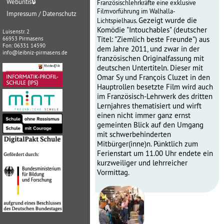
Webuntis
🔒
Französischlehrkräfte eine exklusive
Filmvorführung im Walhalla-
Impressum / Datenschutz
Gezeigt wurde die
Lichtspielhaus.
Komödie "Intouchables" (deutscher
Luisenstr. 2
Titel: "Ziemlich beste Freunde") aus
66953 Pirmasens
Fon: 06331 14590
dem Jahre 2011, und zwar in der
info@leibniz-pirmasens.de
französischen Originalfassung mit
deutschen Untertiteln.
Dieser mit
Omar Sy und François Cluzet in den
Hauptrollen besetzte Film wird auch
im Französisch-Lehrwerk des dritten
Lernjahres thematisiert und wirft
einen nicht immer ganz ernst
gemeinten Blick auf den Umgang
mit schwerbehinderten
Mitbürger(inne)n.
Pünktlich zum
Ferienstart um 11.00 Uhr endete ein
kurzweiliger und lehrreicher
Vormittag.