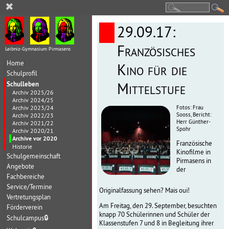
✖
29.09.17:
Französisches
Leibniz-Gymnasium Pirmasens
Home
Kino für die
Schulprofil
Schulleben
Mittelstufe
Archiv 2025/26
Archiv 2024/25
Archiv 2023/24
Fotos: Frau
Sooss, Bericht:
Archiv 2022/23
Herr Günther-
Archiv 2021/22
Spohr
Archiv 2020/21
Archive vor 2020
Französische
Historie
Kinofilme in
Schulgemeinschaft
Pirmasens in
Angebote
der
Fachbereiche
Service/Termine
Originalfassung sehen? Mais oui!
Vertretungsplan
Am Freitag, den 29. September, besuchten
Förderverein
knapp 70 Schülerinnen und Schüler der
Schulcampus
🔒
Klassenstufen 7 und 8 in Begleitung ihrer