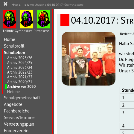
✖
Home
» ... »
Ältere Archive
» 04.10.2017: Streitschlichter
04.10.2017: Stre
Leibniz-Gymnasium Pirmasens
Bericht: 
Home
Hallo S
Schulprofil
Schulleben
wir sin
Archiv 2025/26
Dr. Fle
Archiv 2024/25
Wir ste
Archiv 2023/24
Unser S
Archiv 2022/23
Archiv 2021/22
Archiv 2020/21
Archive vor 2020
Stund
Historie
Schulgemeinschaft
1.
Angebote
2.
Fachbereiche
3.
Service/Termine
Vertretungsplan
4.
Förderverein
5.