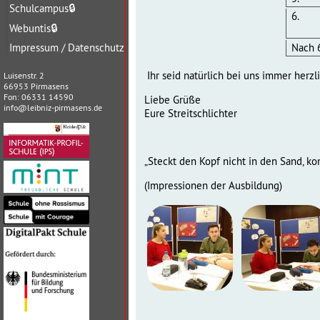
Schulcampus
🔒
6.
Webuntis
🔒
Impressum / Datenschutz
Nach 
Ihr seid natürlich bei uns immer herz
Luisenstr. 2
66953 Pirmasens
Fon: 06331 14590
Liebe Grüße
info@leibniz-pirmasens.de
Eure Streitschlichter
„Steckt den Kopf nicht in den Sand, ko
(Impressionen der Ausbildung)