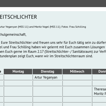
itschlichter
Artur Yeganyan (MSS 11) und Moritz Vogel (MSS 11); Fotos: Frau Schilling
chulgemeinschaft,
d Eure Streitschlichter und freuen uns sehr für Euch tätig sein zu dürf
gel und Frau Schilling haben wir gelernt mit Euch zusammen Lösungen f
hen Euch gerne im Raum 2.17 (Streitschlichter- / Sanitätsraum) zur Ver
tundenplan zeigt Euch, wann wir im Streitschlichterraum sind.
e
Montag
Dienstag
Mittwoch
Donn
Artur Yeganyan
Theresa
Moritz 