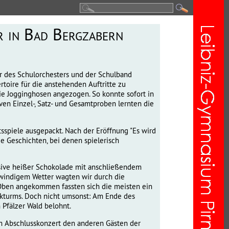
r in Bad Bergzabern
r des Schulorchesters und der Schulband
toire für die anstehenden Auftritte zu
ie Jogginghosen angezogen. So konnte sofort in
n Einzel-, Satz- und Gesamtproben lernten die
sspiele ausgepackt. Nach der Eröffnung "Es wird
de Geschichten, bei denen spielerisch
usive heißer Schokolade mit anschließendem
 windigem Wetter wagten wir durch die
. Oben angekommen fassten sich die meisten ein
ckturms. Doch nicht umsonst: Am Ende des
Pfälzer Wald belohnt.
em Abschlusskonzert den anderen Gästen der