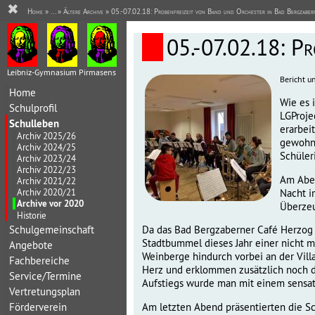
✖
Home
» ... »
Ältere Archive
» 05.-07.02.18: Probenfreizeit von Band und Orchester in Bad Bergzaber
05.-07.02.18: Pr
Leibniz-Gymnasium Pirmasens
Bericht un
Home
Wie es 
Schulprofil
LGProje
Schulleben
erarbei
Archiv 2025/26
gewohnt
Archiv 2024/25
Schüler
Archiv 2023/24
Archiv 2022/23
Am Aben
Archiv 2021/22
Nacht i
Archiv 2020/21
Archive vor 2020
Überzeu
Historie
Schulgemeinschaft
Da das Bad Bergzaberner Café Herzog 
Stadtbummel dieses Jahr einer nicht 
Angebote
Weinberge hindurch vorbei an der Vill
Fachbereiche
Herz und erklommen zusätzlich noch d
Service/Termine
Aufstiegs wurde man mit einem sensat
Vertretungsplan
Förderverein
Am letzten Abend präsentierten die S