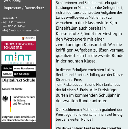
Webuntis
🔒
Schülerinnen und Schüler mit sehr guten
Leistungen in Mathematik die Gelegenheit,
Impressum / Datenschutz
sich an den anspruchsvollen Aufgaben des
Landeswettbewerbs Mathematik zu
Luisenstr. 2
In der Klassenstufe 8, in
66953 Pirmasens
versuchen.
Fon: 06331 14590
Einzelfällen auch bereits in
info@leibniz-pirmasens.de
Klassenstufe 7, findet der Einstieg in
den Wettbewerb mit einer
zweistündigen Klausur statt.
Wer die
kniffligen Aufgaben zu lösen vermag,
qualifiziert sich für die zweite Runde
in der neunten Klasse.
In diesem Schuljahr erreichten Lukas
Becker und Florian Schilling aus der Klasse
8b einen 2. Preis,
Tom Kiske aus der 8a und Nick Linker aus
Alle Preisträger
der 8d einen 3. Preis .
dürfen im kommenden Schuljahr in
der zweiten Runde antreten.
Der Fachbereich Mathematik gratuliert den
Preisträgern und wünscht Ihnen viel Erfolg
bei der zweiten Runde!
Wir danken Herrn Freitag für die Korrektur