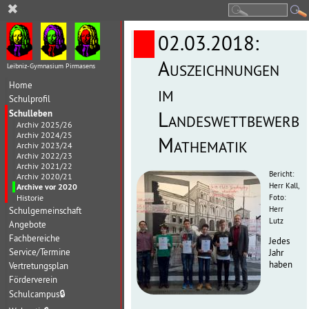
✖
02.03.2018:
Auszeichnungen
Leibniz-Gymnasium Pirmasens
Home
im
Schulprofil
Schulleben
Landeswettbewerb
Archiv 2025/26
Archiv 2024/25
Mathematik
Archiv 2023/24
Archiv 2022/23
Archiv 2021/22
Bericht:
Archiv 2020/21
Herr Kall,
Archive vor 2020
Historie
Foto:
Herr
Schulgemeinschaft
Lutz
Angebote
Fachbereiche
Jedes
Service/Termine
Jahr
haben
Vertretungsplan
Förderverein
Schulcampus
🔒