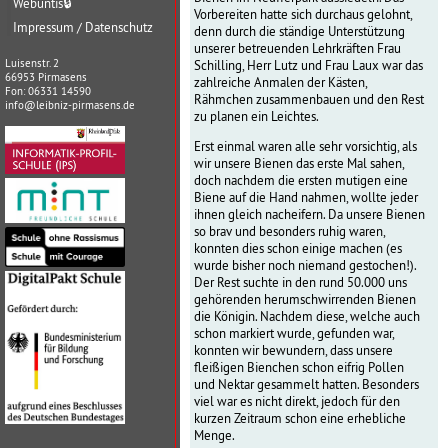
Webuntis
🔒
Vorbereiten hatte sich durchaus gelohnt,
Impressum / Datenschutz
denn durch die ständige Unterstützung
unserer betreuenden Lehrkräften Frau
Luisenstr. 2
Schilling, Herr Lutz und Frau Laux war das
66953 Pirmasens
zahlreiche Anmalen der Kästen,
Fon: 06331 14590
Rähmchen zusammenbauen und den Rest
info@leibniz-pirmasens.de
zu planen ein Leichtes.
Erst einmal waren alle sehr vorsichtig, als
wir unsere Bienen das erste Mal sahen,
doch nachdem die ersten mutigen eine
Biene auf die Hand nahmen, wollte jeder
ihnen gleich nacheifern. Da unsere Bienen
so brav und besonders ruhig waren,
konnten dies schon einige machen (es
wurde bisher noch niemand gestochen!).
Der Rest suchte in den rund 50.000 uns
gehörenden herumschwirrenden Bienen
die Königin. Nachdem diese, welche auch
schon markiert wurde, gefunden war,
konnten wir bewundern, dass unsere
fleißigen Bienchen schon eifrig Pollen
und Nektar gesammelt hatten. Besonders
viel war es nicht direkt, jedoch für den
kurzen Zeitraum schon eine erhebliche
Menge.