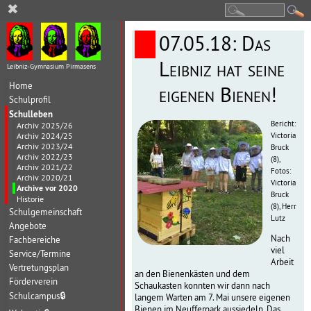
✖
07.05.18: Das
Leibniz hat seine
Leibniz-Gymnasium Pirmasens
Home
eigenen Bienen!
Schulprofil
Schulleben
Bericht:
Archiv 2025/26
Archiv 2024/25
Victoria
Archiv 2023/24
Bruck
Archiv 2022/23
(8),
Archiv 2021/22
Fotos:
Archiv 2020/21
Victoria
Archive vor 2020
Bruck
Historie
(8), Herr
Schulgemeinschaft
Lutz
Angebote
Nach
Fachbereiche
viel
Service/Termine
Arbeit
Vertretungsplan
an den Bienenkästen und dem
Förderverein
Schaukasten konnten wir dann nach
Schulcampus
🔒
langem Warten am 7. Mai unsere eigenen
Bienen im Neufferpark aussiedeln. Das