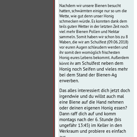
Nachdem wir unsere Bienen besucht
hatten, schwärmten einige nur so um die
Wette, wie gut denn unser Honig
schmecken würde. Es konnten dank dem
teils guten Wetter in der letzten Zeit noch
viel mehr Bienen Pollen und Nektar
sammeln. Somit haben wir schon bis zu 8
Waben, die wir am Schulfest (09.06.2018)
vor euren Augen schleudern werden und
ihr somit den womöglich frischesten
Honig eures Lebens bekommt. Außerdem
am Schulfest
neben dem
könnt ihr
Honig noch Seifen und vieles mehr
bei dem Stand der Bienen-Ag
erwerben.
Das alles interessiert dich jetzt doch
irgendwie und du willst auch mal
eine Biene auf die Hand nehmen
oder deinen eigenen Honig essen?
Dann raff dich auf und komm
montags nach der 6. Stunde (bis
ungefähr 13:45) im Keller in den
Werkraum und probiere es einfach
aus.