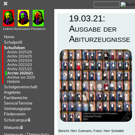
✖
19.03.21:
Ausgabe der
Leibniz-Gymnasium Pirmasens
Abiturzeugnisse
Home
Schulprofil
Schulleben
Archiv 2025/26
Archiv 2024/25
Archiv 2023/24
Archiv 2022/23
Archiv 2021/22
Archiv 2020/21
Archive vor 2020
Historie
Schulgemeinschaft
Angebote
Fachbereiche
Service/Termine
Vertretungsplan
Förderverein
Schulcampus
🔒
Webuntis
🔒
Bericht: Herr Gutmann, Fotos: Herr Scheidel
Impressum / Datenschutz