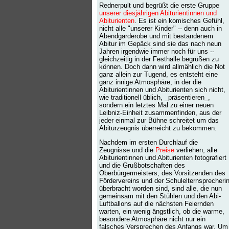
Rednerpult und begrüßt die erste Gruppe
unserer diesjährigen Abiturientinnen und
Abiturienten
. Es ist ein komisches Gefühl,
nicht alle "unserer Kinder" -- denn auch in
Abendgarderobe und mit bestandenem
Abitur im Gepäck sind sie das nach neun
Jahren irgendwie immer noch für uns --
gleichzeitig in der Festhalle begrüßen zu
können. Doch dann wird allmählich die Not
ganz allein zur Tugend, es entsteht eine
ganz innige Atmosphäre, in der die
Abiturientinnen und Abiturienten sich nicht,
wie traditionell üblich, _präsentieren_,
sondern ein letztes Mal zu einer neuen
Leibniz-Einheit zusammenfinden, aus der
jeder einmal zur Bühne schreitet um das
Abiturzeugnis überreicht zu bekommen.
Nachdem im ersten Durchlauf die
Zeugnisse und die
Preise
verliehen, alle
Abiturientinnen und Abiturienten fotografiert
und die Grußbotschaften des
Oberbürgermeisters, des Vorsitzenden des
Fördervereins und der Schulelternsprecheri
überbracht worden sind, sind alle, die nun
gemeinsam mit den Stühlen und den Abi-
Luftballons auf die nächsten Feiernden
warten, ein wenig ängstlich, ob die warme,
besondere Atmosphäre nicht nur ein
falsches Versprechen des Anfangs war. Um