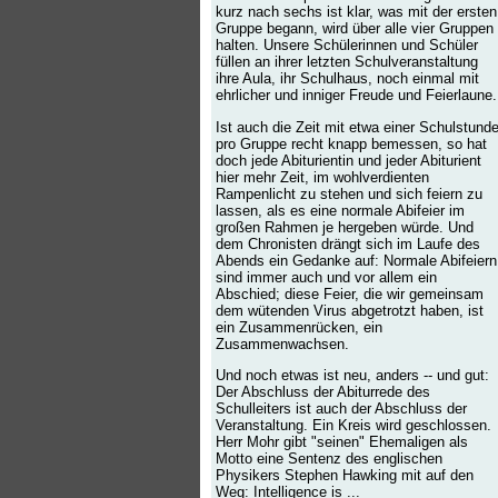
kurz nach sechs ist klar, was mit der ersten
Gruppe begann, wird über alle vier Gruppen
halten. Unsere Schülerinnen und Schüler
füllen an ihrer letzten Schulveranstaltung
ihre Aula, ihr Schulhaus, noch einmal mit
ehrlicher und inniger Freude und Feierlaune.
Ist auch die Zeit mit etwa einer Schulstund
pro Gruppe recht knapp bemessen, so hat
doch jede Abiturientin und jeder Abiturient
hier mehr Zeit, im wohlverdienten
Rampenlicht zu stehen und sich feiern zu
lassen, als es eine normale Abifeier im
großen Rahmen je hergeben würde. Und
dem Chronisten drängt sich im Laufe des
Abends ein Gedanke auf: Normale Abifeiern
sind immer auch und vor allem ein
Abschied; diese Feier, die wir gemeinsam
dem wütenden Virus abgetrotzt haben, ist
ein Zusammenrücken, ein
Zusammenwachsen.
Und noch etwas ist neu, anders -- und gut:
Der Abschluss der Abiturrede des
Schulleiters ist auch der Abschluss der
Veranstaltung. Ein Kreis wird geschlossen.
Herr Mohr gibt "seinen" Ehemaligen als
Motto eine Sentenz des englischen
Physikers Stephen Hawking mit auf den
Weg: Intelligence is ...