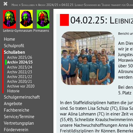
✖
Home
»
Schulleben
»
Archiv 2024/25
» 04.02.25: Leibniz-Schwimmer bei "Jugend trainiert für Olym
04.02.25: Leibni
Leibniz-Gymnasium Pirmasens
Bericht u
Home
Am Dien
Schulprofil
wir je 
Schulleben
Jungste
Archiv 2025/26
Morawie
Archiv 2024/25
über 50
Archiv 2023/24
Allroun
Archiv 2022/23
Archiv 2021/22
werden 
Archiv 2020/21
Archive vor 2020
Bei den
Historie
5. Plat
Schulgemeinschaft
In den Staffeldisziplinen hatten die 
Angebote
sind. So traten Lisa Schulz (7C), Elisa
Fachbereiche
war Alina Lohmann (7C) in einer Zeit 
Service/Termine
(55,49). Schnellste Kraulschwimmerinn
Vertretungsplan
unsere Nachwuchshoffnungen Anna Hu (
Förderverein
Freistildisziplinen ihr Können. Beme