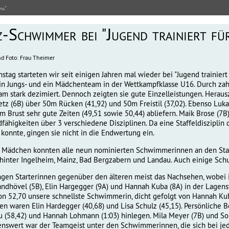
pia"
z-Schwimmer bei "Jugend trainiert fü
nd Foto: Frau Theimer
stag starteten wir seit einigen Jahren mal wieder bei "Jugend trainie
ein Jungs- und ein Mädchenteam in der Wettkampfklasse U16. Durch zah
am stark dezimiert. Dennoch zeigten sie gute Einzelleistungen. Herau
tz (6B) über 50m Rücken (41,92) und 50m Freistil (37,02). Ebenso Luka
m Brust sehr gute Zeiten (49,51 sowie 50,44) abliefern. Maik Brose (7B
dfähigkeiten über 3 verschiedene Disziplinen. Da eine Staffeldisziplin
konnte, gingen sie nicht in die Endwertung ein.
 Mädchen konnten alle neun nominierten Schwimmerinnen an den Star
z hinter Ingelheim, Mainz, Bad Bergzabern und Landau. Auch einige Sch
jungen Starterinnen gegenüber den älteren meist das Nachsehen, wobei
 Sandhövel (5B), Elin Hargegger (9A) und Hannah Kuba (8A) in der Lagens
von 52,70 unsere schnellste Schwimmerin, dicht gefolgt von Hannah Ku
en waren Elin Hardegger (40,68) und Lisa Schulz (45,15).
Persönliche B
58,42) und Hannah Lohmann (1:03) hinlegen. Mila Meyer (7B) und Soph
rkenswert war der Teamgeist unter den Schwimmerinnen, die sich bei j