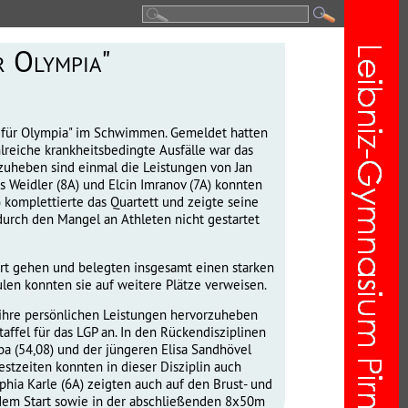
r Olympia"
rt für Olympia" im Schwimmen. Gemeldet hatten
lreiche krankheitsbedingte Ausfälle war das
szuheben sind einmal die Leistungen von Jan
s Weidler (8A) und Elcin Imranov (7A) konnten
) komplettierte das Quartett und zeigte seine
 durch den Mangel an Athleten nicht gestartet
t gehen und belegten insgesamt einen starken
ulen konnten sie auf weitere Plätze verweisen.
 ihre persönlichen Leistungen hervorzuheben
taffel für das LGP an. In den Rückendisziplinen
ba (54,08) und der jüngeren Elisa Sandhövel
estzeiten konnten in dieser Disziplin auch
ia Karle (6A) zeigten auch auf den Brust- und
edem Start sowie in der abschließenden 8x50m