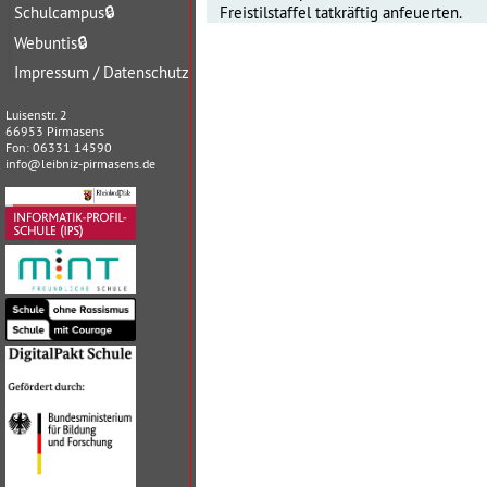
Schulcampus
🔒
Freistilstaffel tatkräftig anfeuerten.
Webuntis
🔒
Impressum / Datenschutz
Luisenstr. 2
66953 Pirmasens
Fon: 06331 14590
info@leibniz-pirmasens.de