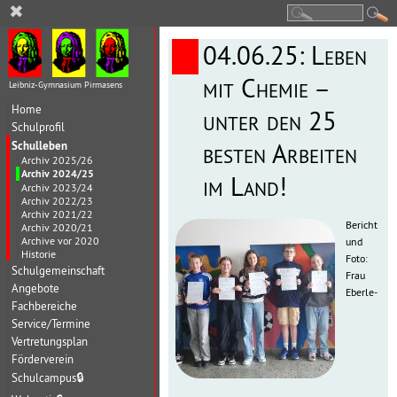
✖
04.06.25: Leben
mit Chemie –
Leibniz-Gymnasium Pirmasens
Home
unter den 25
Schulprofil
Schulleben
besten Arbeiten
Archiv 2025/26
Archiv 2024/25
im Land!
Archiv 2023/24
Archiv 2022/23
Archiv 2021/22
Bericht
Archiv 2020/21
Archive vor 2020
und
Historie
Foto:
Schulgemeinschaft
Frau
Angebote
Eberle-
Fachbereiche
Service/Termine
Vertretungsplan
Förderverein
Schulcampus
🔒