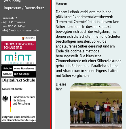
Webuntis
🔒
Hansen
Impressum / Datenschutz
Der am Leibniz etablierte rheinland-
pfälzische Experimentalwettbewerb
Luisenstr. 2
"Leben mit Chemie" feiert in diesem Jahr
66953 Pirmasens
Silber-Jubiläum. In diesem Kontext
Fon: 06331 14590
info@leibniz-pirmasens.de
bewegten sich auch die Aufgaben, mit
denen sich die Schülerinnen und Schüler
beschäftigen mussten. So wurde
angelaufenes Silber gereinigt und am
Ende die optimale Methode
herausgestellt. Die klassische
Zitronenbatterie mit einer Silberelektrode
gebaut in Reihen- und Parallelschaltung
und Aluminium in seinen Eigenschaften
mit Silber verglichen.
Dieses
Jahr