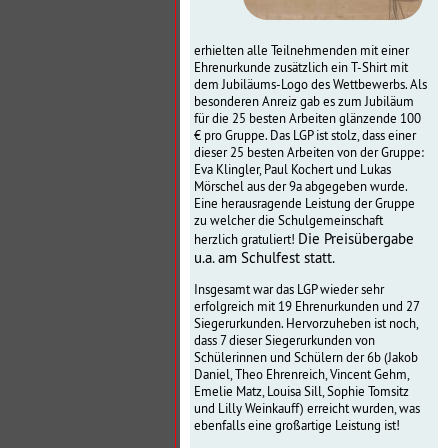
erhielten alle Teilnehmenden mit einer
Ehrenurkunde zusätzlich ein T-Shirt mit
dem Jubiläums-Logo des Wettbewerbs. Als
besonderen Anreiz gab es zum Jubiläum
für die 25 besten Arbeiten glänzende 100
€ pro Gruppe. Das LGP ist stolz, dass einer
dieser 25 besten Arbeiten von der Gruppe:
Eva Klingler, Paul Kochert und Lukas
Mörschel aus der 9a abgegeben wurde.
Eine herausragende Leistung der Gruppe
zu welcher die Schulgemeinschaft
Die Preisübergabe
herzlich gratuliert!
u.a. am Schulfest statt.
Insgesamt war das LGP wieder sehr
erfolgreich mit 19 Ehrenurkunden und 27
Siegerurkunden. Hervorzuheben ist noch,
dass 7 dieser Siegerurkunden von
Schülerinnen und Schülern der 6b (Jakob
Daniel, Theo Ehrenreich, Vincent Gehm,
Emelie Matz, Louisa Sill, Sophie Tomsitz
und Lilly Weinkauff) erreicht wurden, was
ebenfalls eine großartige Leistung ist!